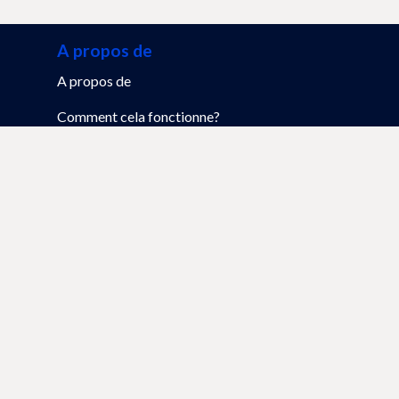
A propos de
A propos de
Comment cela fonctionne?
FAQ
Mon profil
S'inscrire
Nos sites
www.tablebooker.be
www.resto.lu
www.restodays.lu