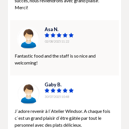
succès, nous reviendrons avec grand plaisir.
Merci!
Asa N.
02/08/2025 11:22
Fantastic food and the staff is so nice and
welcoming!
Gaby B.
30/07/2025 10:48
J`adore revenir à l`Atelier Windsor. A chaque fois
c`est un grand plaisir d`être gâtée par tout le
personnel avec des plats délicieux.