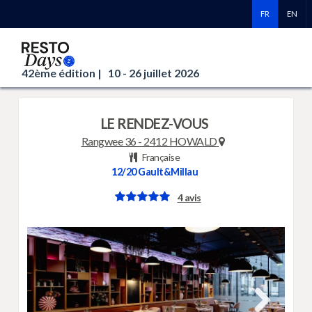
FR
EN
42ème édition |
10 - 26 juillet 2026
LE RENDEZ-VOUS
Rangwee 36
-
2412 HOWALD
Française
12/20
Gault&Millau
4 avis