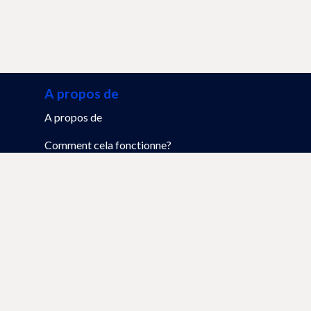
A propos de
A propos de
Comment cela fonctionne?
FAQ
Mon profil
S'inscrire
Nos sites
www.tablebooker.be