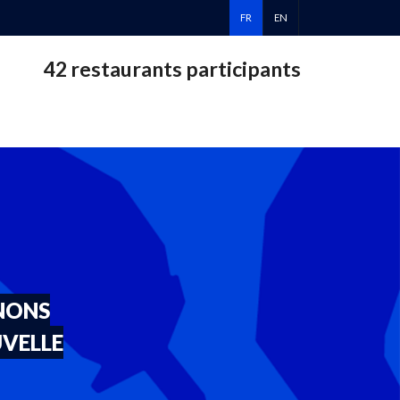
FR
EN
42 restaurants participants
NONS
UVELLE